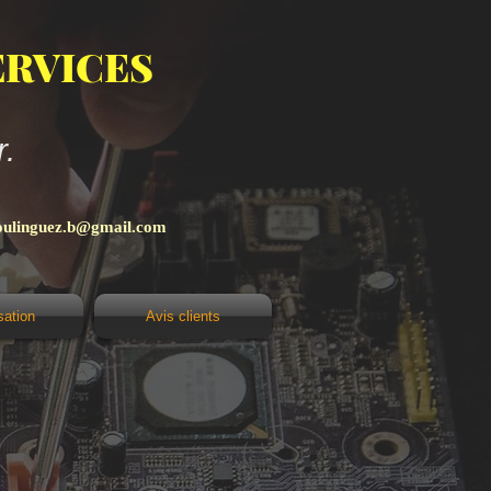
RVICES
.
oulinguez.b@gmail.com
sation
Avis clients